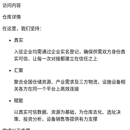
访问内容
仓库详情
在这里，我们坚持：
真实
入驻企业均需通过企业实名登记，确保供需双方身份真
实可信、让每一次对接都建立在信任之上
汇聚
聚合全国仓储资源、产业需求及三方物流，设施设备相
关各方在同一个平台上高效连接
赋能
以真实可信数据、资源为基础，为仓库去化、选址决
策、投资分析，设备销售等提供有力支撑