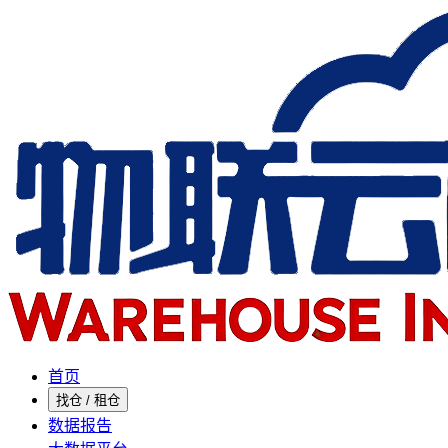
首页
找仓 / 租仓
数据报告