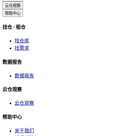
云仓观察
帮助中心
找仓 / 租仓
找仓库
找需求
数据报告
数据报告
云仓观察
云仓观察
帮助中心
关于我们