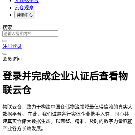
大数据平台
云仓观察
帮助中心
搜索
注册
登录
会员访问
登录并完成企业认证后查看物
联云仓
物联云仓，致力于构建中国仓储物流领域最值得信赖的真实大
数据平台。 在此，我们诚邀各行实体企业携手入驻，同心共
建真实仓储大数据生态。以完整、精准、及时的数字力量赋能
产业各方长效发展。