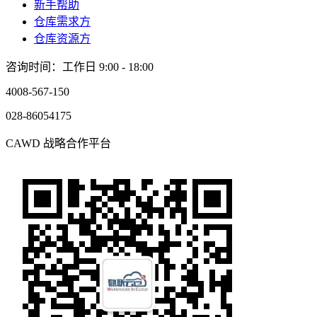
新手帮助
仓库需求方
仓库资源方
咨询时间：工作日 9:00 - 18:00
4008-567-150
028-86054175
CAWD 战略合作平台