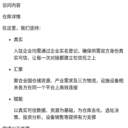
访问内容
仓库详情
在这里，我们坚持：
真实
入驻企业均需通过企业实名登记，确保供需双方身份真
实可信、让每一次对接都建立在信任之上
汇聚
聚合全国仓储资源、产业需求及三方物流，设施设备相
关各方在同一个平台上高效连接
赋能
以真实可信数据、资源为基础，为仓库去化、选址决
策、投资分析，设备销售等提供有力支撑