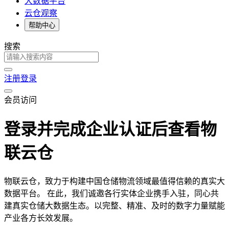
大数据平台
云仓观察
帮助中心
搜索
注册
登录
会员访问
登录并完成企业认证后查看物
联云仓
物联云仓，致力于构建中国仓储物流领域最值得信赖的真实大
数据平台。 在此，我们诚邀各行实体企业携手入驻，同心共
建真实仓储大数据生态。以完整、精准、及时的数字力量赋能
产业各方长效发展。