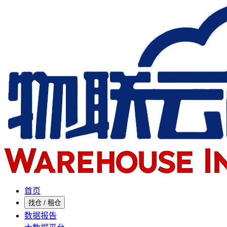
首页
找仓 / 租仓
数据报告