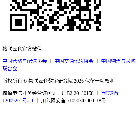
物联云仓官方微信
中国仓储与配送协会
｜
中国交通运输协会
｜
中国物流与采购
联合会
版权所有 © 物联云仓数字研究院 2026 保留一切权利
增值电信业务经营许可证：川B2-20180158 ｜
蜀ICP备
12009201号-11
｜ 川公网安备 51090302000118号