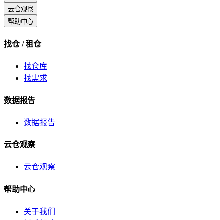
云仓观察
帮助中心
找仓 / 租仓
找仓库
找需求
数据报告
数据报告
云仓观察
云仓观察
帮助中心
关于我们