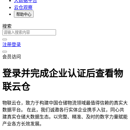
大数据平台
云仓观察
帮助中心
搜索
注册
登录
会员访问
登录并完成企业认证后查看物
联云仓
物联云仓，致力于构建中国仓储物流领域最值得信赖的真实大
数据平台。 在此，我们诚邀各行实体企业携手入驻，同心共
建真实仓储大数据生态。以完整、精准、及时的数字力量赋能
产业各方长效发展。