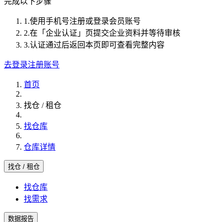
完成以下步骤
1.
使用手机号注册或登录会员账号
2.
在「企业认证」页提交企业资料并等待审核
3.
认证通过后返回本页即可查看完整内容
去登录
注册账号
首页
找仓 / 租仓
找仓库
仓库详情
找仓 / 租仓
找仓库
找需求
数据报告