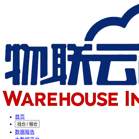
首页
找仓 / 租仓
数据报告