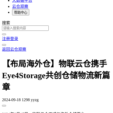
大数据平台
云仓观察
帮助中心
搜索
注册
登录
返回云仓观察
【布局海外仓】物联云仓携手
Eye4Storage共创仓储物流新篇
章
2024-09-18
1298
yyzg