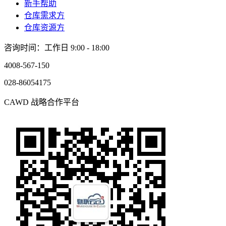
新手帮助
仓库需求方
仓库资源方
咨询时间：工作日 9:00 - 18:00
4008-567-150
028-86054175
CAWD 战略合作平台