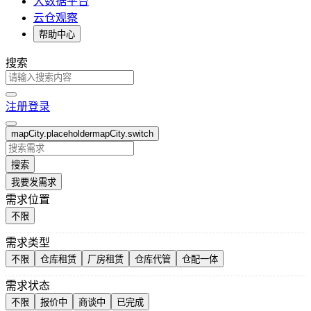
大数据平台
云仓观察
帮助中心
搜索
注册
登录
mapCity.placeholder
mapCity.switch
搜索
我要发需求
需求位置
不限
需求类型
不限
仓库租赁
厂房租赁
仓库代管
仓配一体
需求状态
不限
报价中
商谈中
已完成