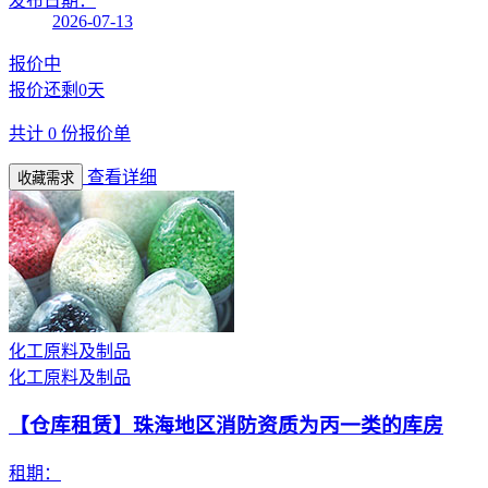
发布日期：
2026-07-13
报价中
报价还剩
0天
共计
0
份报价单
查看详细
收藏需求
化工原料及制品
化工原料及制品
【仓库租赁】
珠海地区消防资质为丙一类的库房
租期：