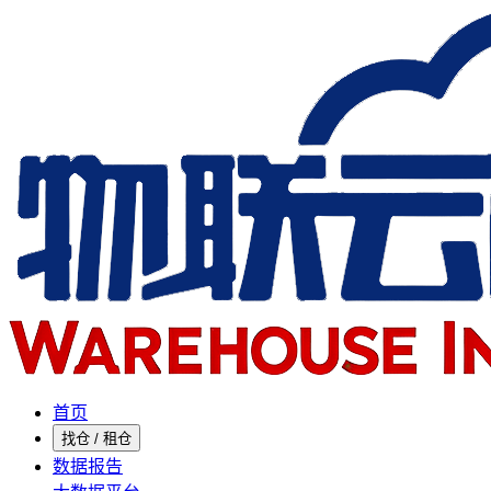
首页
找仓 / 租仓
数据报告