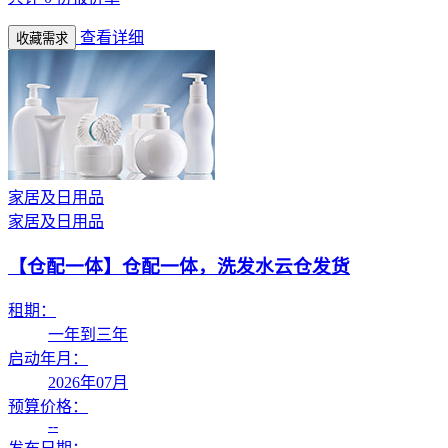
查看详细
收藏需求
家居及日用品
家居及日用品
【仓配一体】
仓配一体，洗发水云仓发货
租期：
一年到三年
启动年月：
2026年07月
预算价格：
--