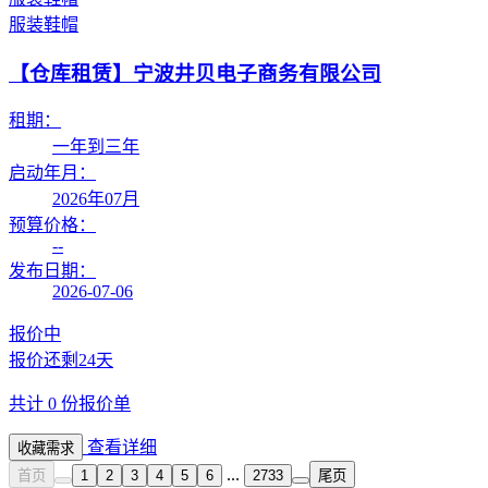
服装鞋帽
【仓库租赁】
宁波井贝电子商务有限公司
租期：
一年到三年
启动年月：
2026年07月
预算价格：
--
发布日期：
2026-07-06
报价中
报价还剩
24天
共计
0
份报价单
查看详细
收藏需求
...
首页
1
2
3
4
5
6
2733
尾页