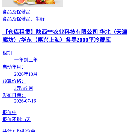
食品及保健品
食品及保健品、生鲜
【仓库租赁】
陕西**农业科技有限公司 华北（天津
廊坊）/华东（嘉兴上海）各寻2000平冷藏库
租期：
一年到三年
启动年月：
2026年10月
预算价格：
3
元/㎡·月
发布日期：
2026-07-16
报价中
报价还剩
55天
共计
0
份报价单