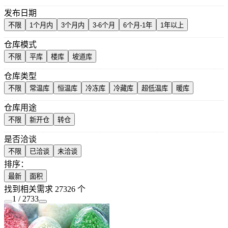
发布日期
不限
1个月内
3个月内
3-6个月
6个月-1年
1年以上
仓库模式
不限
平库
楼库
坡道库
仓库类型
不限
常温库
恒温库
冷冻库
冷藏库
超低温库
暖库
仓库用途
不限
新开仓
转仓
是否洽谈
不限
已洽谈
未洽谈
排序：
最新
面积
找到相关需求
27326
个
1 / 2733