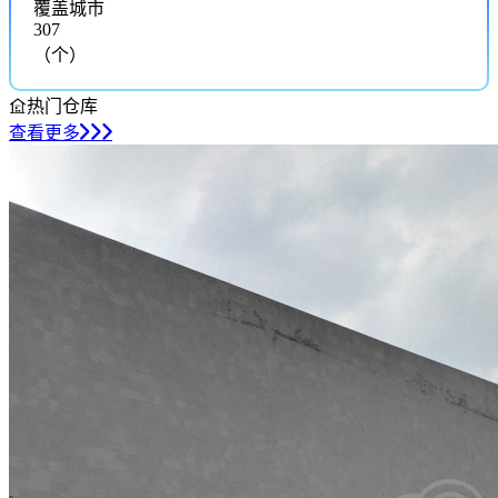
覆盖城市
307
（个）
热门仓库
查看更多